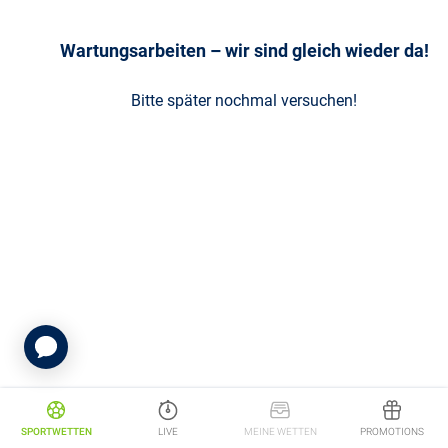
Wartungsarbeiten – wir sind gleich wieder da!
Bitte später nochmal versuchen!
SPORTWETTEN
LIVE
MEINE WETTEN
PROMOTIONS